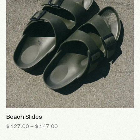
Beach Slides
$
127.00
–
$
147.00